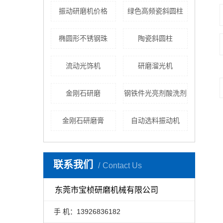
振动研磨机价格
绿色高频瓷斜圆柱
椭圆形不锈钢珠
陶瓷斜圆柱
流动光饰机
研磨溜光机
金刚石研磨
钢铁件光亮剂酸洗剂
金刚石研磨膏
自动选料振动机
联系我们
Contact Us
东莞市宝桢研磨机械有限公司
手 机：13926836182